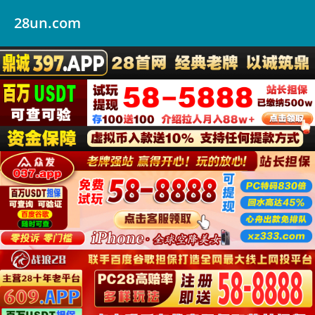
28un.com