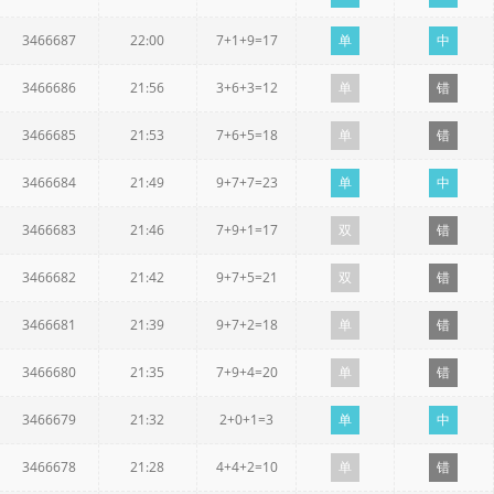
3466687
22:00
7+1+9=17
单
中
3466686
21:56
3+6+3=12
单
错
3466685
21:53
7+6+5=18
单
错
3466684
21:49
9+7+7=23
单
中
3466683
21:46
7+9+1=17
双
错
3466682
21:42
9+7+5=21
双
错
3466681
21:39
9+7+2=18
单
错
3466680
21:35
7+9+4=20
单
错
3466679
21:32
2+0+1=3
单
中
3466678
21:28
4+4+2=10
单
错