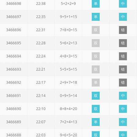
3466698
22:38
5+2+2=9
单
中
3466697
22:35
9+5+1=15
单
中
3466696
22:31
7+8+0=15
双
错
3466695
22:28
5+6+2=13
双
错
3466694
22:24
4+8+3=15
双
错
3466693
22:21
5+5+5=15
双
错
3466692
22:17
2+9+7=18
单
错
3466691
22:14
0+9+5=14
双
中
3466690
22:10
8+8+4=20
双
中
3466689
22:07
7+2+4=13
单
中
3466688
22:03
9+6+5=20
双
中