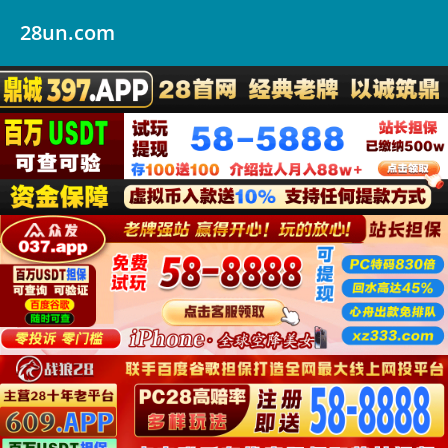
28un.com