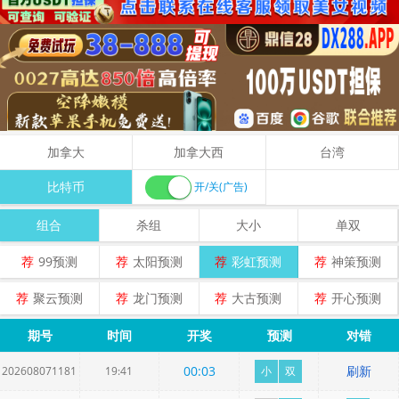
加拿大
加拿大西
台湾
比特币
开/关(广告)
组合
杀组
大小
单双
荐
99预测
荐
太阳预测
荐
彩虹预测
荐
神策预测
荐
聚云预测
荐
龙门预测
荐
大古预测
荐
开心预测
期号
时间
开奖
预测
对错
00
:
02
刷新
202608071181
19:41
小
双